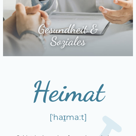
Gesundheit &
Soziales
Heimat
[ˈhaɪ̯maːt]